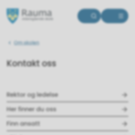
Rauma videregående skole
Du er her:
Om skolen
Kontakt oss
Rektor og ledelse
Her finner du oss
Finn ansatt