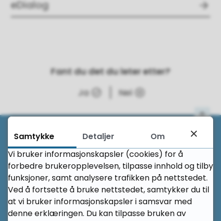
eDialog
Fant du det du leter etter?
Ja
Nei
Til 
Samtykke
Detaljer
Om
Her finner du oss
Vi bruker informasjonskapsler (cookies) for å
forbedre brukeropplevelsen, tilpasse innhold og tilby
Rauma videregående skole
funksjoner, samt analysere trafikken på nettstedet.
Ved å fortsette å bruke nettstedet, samtykker du til
Ringgata 35
at vi bruker informasjonskapsler i samsvar med
denne erklæringen. Du kan tilpasse bruken av
6300 Åndalsnes