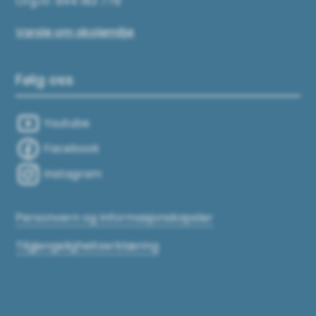
Org.nr: 944 183 779
Varsle om skolemiljø
Følg oss
Youtube
Facebook
Instagram
Personvern og Informasjonskapsler
Tilgjengeligheitserklæring