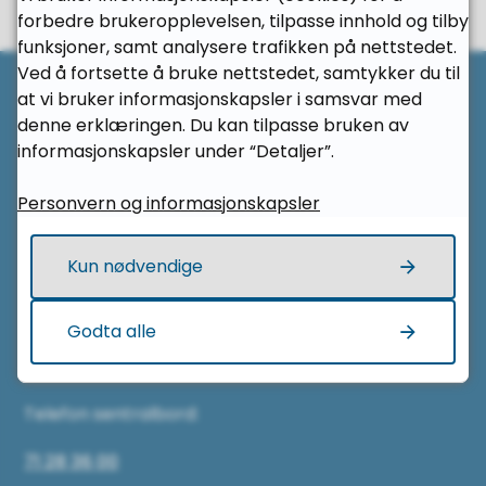
Ja
Nei
forbedre brukeropplevelsen, tilpasse innhold og tilby
funksjoner, samt analysere trafikken på nettstedet.
Til 
Ved å fortsette å bruke nettstedet, samtykker du til
at vi bruker informasjonskapsler i samsvar med
Her finner du oss
denne erklæringen. Du kan tilpasse bruken av
informasjonskapsler under “Detaljer”.
Rauma videregående skole
Personvern og informasjonskapsler
Ringgata 35
Kun nødvendige
6300 Åndalsnes
Godta alle
Kontakt oss
Telefon sentralbord:
71 28 36 00