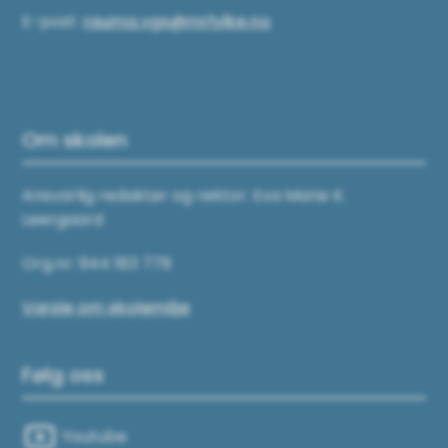
E-post:
rauma.vgs@mrfylke.no
Om skolen
Ansvarlig redaktør og rektor: Eva Marie K.
Leergaard
Org.nr: 944 183 779
Varsle om skolemiljø
Følg oss
Youtube