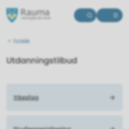
Rauma videregående skole
Du er her:
Forside
Utdanningstilbud
Yrkesfag