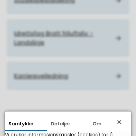
Studiespesialisering
Idrettsfag Bratt friluftsliv -
Landslinje
Karriereveiledning
Fant du det du leter etter?
Samtykke
Detaljer
Om
Vi bruker informasjonskapsler (cookies) for å